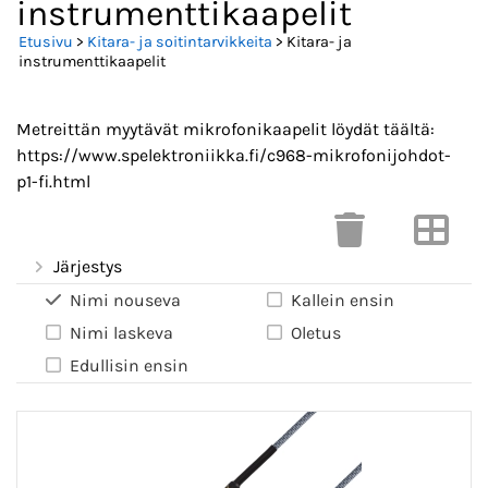
instrumenttikaapelit
Etusivu
>
Kitara- ja soitintarvikkeita
> Kitara- ja
instrumenttikaapelit
Metreittän myytävät mikrofonikaapelit löydät täältä:
https://www.spelektroniikka.fi/c968-mikrofonijohdot-
p1-fi.html
Järjestys
Nimi nouseva
Kallein ensin
Nimi laskeva
Oletus
Edullisin ensin